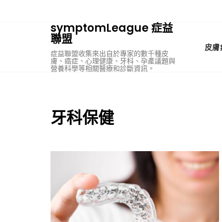
Skip
to
symptomLeague 症益
content
聯盟
皮膚
症益聯盟收集來出自於專家的數千種皮
膚、癌症、心理健康、牙科、孕產議題與
營養科學等相關醫療和診斷資訊。
牙科保健