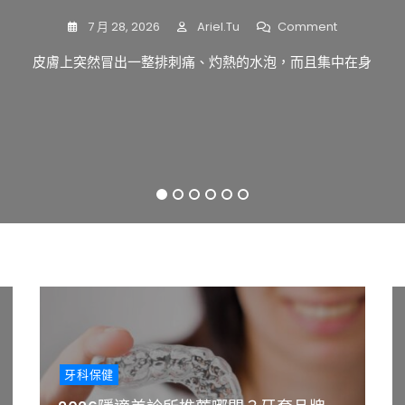
賽
On
On
On
On
On
7 月 28, 2026
3 月 18, 2026
3 月 5, 2026
6 月 12, 2024
9 月 11, 2023
Ib_seo
Ib_seo
Ariel.tu
Editor
Editor
Comment
Comment
Comment
Comment
Comment
賽洛美是什麼？賽洛美功效有哪些？賽洛美學名為神經醯
洛
不
男
台
2026
帶
美
皮膚上突然冒出一整排刺痛、灼熱的水泡，而且集中在身
牙齒矯正要選擇哪種？隱適美診所推薦哪間？許多人想矯
在台北做植牙前，很多人最關心的不是「能不能做」，而
男性結紮是一種安全、有效的避孕方式，結紮的原理是通
不孕的原因眾多，每個人會有不同的原因，一般來說，可
孕
生
北
隱
狀
功
的
結
植
適
疱
效
原
紮
牙
美
疹
是
因
好
推
診
（皮
什
眾
嗎？
薦
所
蛇）
麼？
多：
有
怎
推
症
生
沒
麼
薦
狀
理、
有
選？
哪
與
1
2
3
4
5
6
壓
可
費
間？
治
力、
能
用
牙
療
心
後
行
套
全
理、
悔？
情、
品
解
生
結
醫
牌、
析：
活
紮
師
矯
不
方
的
資
正
只
式
優
歷
費
長
點
與
用
水
與
診
與
泡，
牙科保健
風
所
診
更