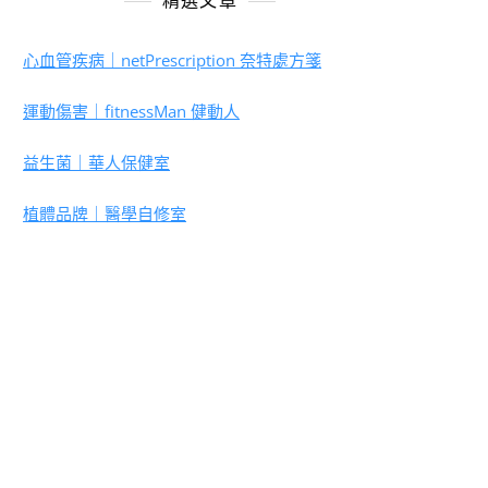
精選文章
心血管疾病｜netPrescription 奈特處方箋
運動傷害｜fitnessMan 健動人
益生菌｜華人保健室
植體品牌｜醫學自修室