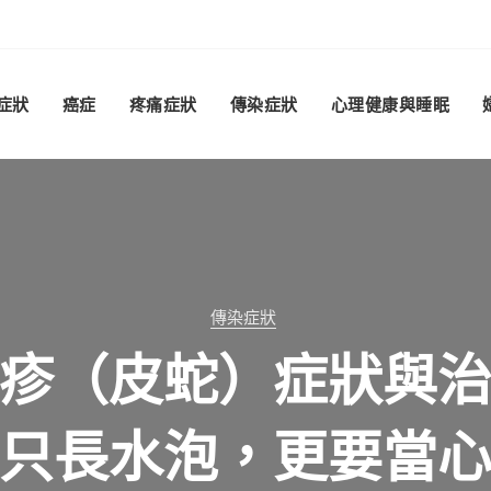
症狀
癌症
疼痛症狀
傳染症狀
心理健康與睡眠
肝腎泌尿系統症狀
UNCATEGORIZED
傳染症狀
牙科保健
牙科保健
牙推薦怎麼選？費用
紮好嗎？有沒有可能
6隱適美診所推薦哪間
疹（皮蛇）症狀與
原因眾多：生理、
皮膚症狀
賽洛美功效是什麼
只長水泡，更要當
矯正費用與診所挑
資歷與診所挑選重點
紮的優點與風險全解
理、生活方式
On
8 月 5, 2024
Editor
Comment