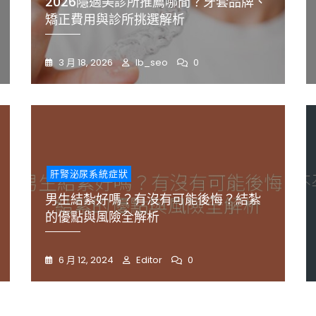
2026隱適美診所推薦哪間？牙套品牌、
險
挑
所
要
全
選
挑
當
矯正費用與診所挑選解析
解
重
選
心
析
點
解
神
整
析
經
3 月 18, 2026
Ib_seo
0
理
痛
肝腎泌尿系統症狀
男生結紮好嗎？有沒有可能後悔？結紮
的優點與風險全解析
6 月 12, 2024
Editor
0