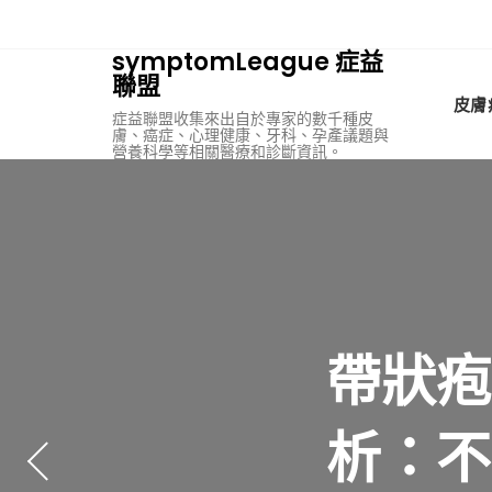
Skip
to
symptomLeague 症益
content
聯盟
皮膚
症益聯盟收集來出自於專家的數千種皮
膚、癌症、心理健康、牙科、孕產議題與
營養科學等相關醫療和診斷資訊。
台北植
男生結
202
帶狀疱
不孕的
析：不
牌、
師