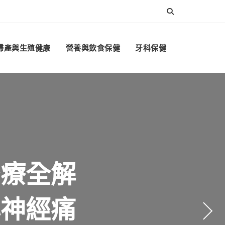
婦產與生殖健康
營養與飲食保健
牙科保健
行情、醫
後悔？結
？牙套品
治療全解
壓力、心
？
心神經痛
選解析
整理
析